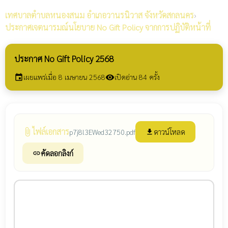
เทศบาลตำบลหนองสนม
อำเภอวานรนิวาส จังหวัดสกลนคร
›
ประกาศเจตนารมณ์นโยบาย No Gift Policy จากการปฏิบัติหน้าที่
ประกาศ No Gift Policy 2568
เผยแพร่เมื่อ 8 เมษายน 2568
เปิดอ่าน 84 ครั้ง
event
visibility
ไฟล์เอกสาร
attach_file
ดาวน์โหลด
p7j8l3EWed32750.pdf
file_download
คัดลอกลิงก์
link