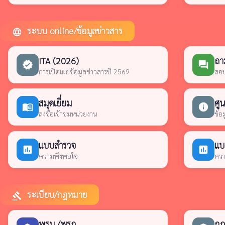
ระบบ online/ข้อมูลข่าวสาร
language
ITA (2026)
ถา
verified
forum
การเปิดเผยข้อมูลข่าวสารปี 2569
สอบ
สมุดเยี่ยม
ศูน
menu_book
info
ลงชื่อเข้าชมหน่วยงาน
ข้อ
แบบสำรวจ
แบ
poll
poll
ความพึงพอใจ
ควา
ระเบียบ/กฎหมาย
gavel
พรบ./พรก.
กฎห