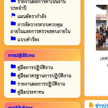
folder
รายงานผลการดำเนินงาน
ประจำปี
assistant_photo
แผนอัตรากำลัง
folder
การจัดวางระบบควบคุม
ภายในและการตรวจสอบภายใน
folder
แบบคำร้อง
การปฏิบัติงาน
เท
folder
คู่มือการปฏิบัติงาน
folder
คู่มือมาตรฐานการปฏิบัติงาน
folder
รายงานผลการปฏิบัติงาน
folder
คู่มือประชาชน
insert_drive_file
ข่าวป
การให้บริการ