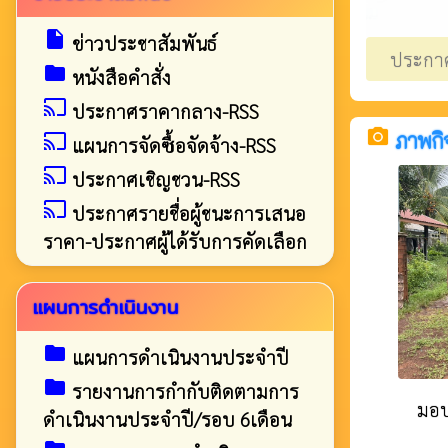
insert_drive_file
ข่าวประชาสัมพันธ์
ประกาศ
folder
หนังสือคำสั่ง
cast
ประกาศราคากลาง-RSS
camera_alt
ภาพกิ
cast
แผนการจัดซื้อจัดจ้าง-RSS
cast
ประกาศเชิญชวน-RSS
cast
ประกาศรายชื่อผู้ชนะการเสนอ
ราคา-ประกาศผู้ได้รับการคัดเลือก
แผนการดำเนินงาน
folder
แผนการดำเนินงานประจำปี
folder
รายงานการกำกับติดตามการ
มอบ
ดำเนินงานประจำปี/รอบ 6เดือน