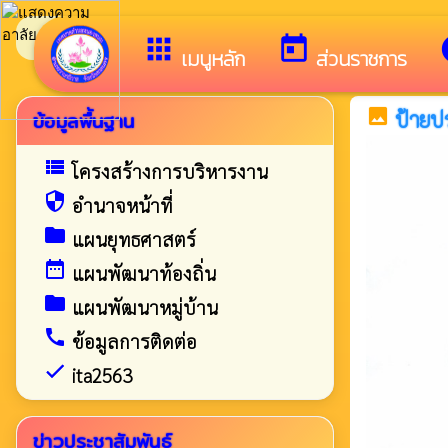
ยินดีต้อนรับสู่เว็บไซต์ของ เทศบาลตำบลหนองสนม
apps
today
i
เมนูหลัก
ส่วนราชการ
image
ข้อมูลพื้นฐาน
ป้ายป
view_list
โครงสร้างการบริหารงาน
security
อำนาจหน้าที่
folder
แผนยุทธศาสตร์
date_range
แผนพัฒนาท้องถิ่น
folder
แผนพัฒนาหมู่บ้าน
call
ข้อมูลการติดต่อ
check
ita2563
ข่าวประชาสัมพันธ์