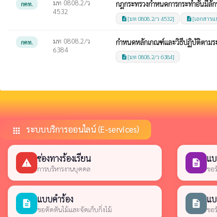
มท 0808.2/ว
กฎกระทรวงกำหนดการกระทำอันมีลักษ
กคท.
4532
[มท 0808.2/ว 4532]
[เอกสารแ
description
description
มท 0808.2/ว
กำหนดหลักเกณฑ์และวิธีปฏิบัติตาม
กคท.
6384
[มท 0808.2/ว 6384]
description
ระบบบริการออนไลน์ (E-services)
apps
ช่องทางร้องเรียน
แบ
report_problem
description
การบริหารงานบุคคล
ขอร
แบบคำร้อง
แบ
description
description
ขอตัดตันไม้และจัดเก็บกิ่งไม้
ขอร