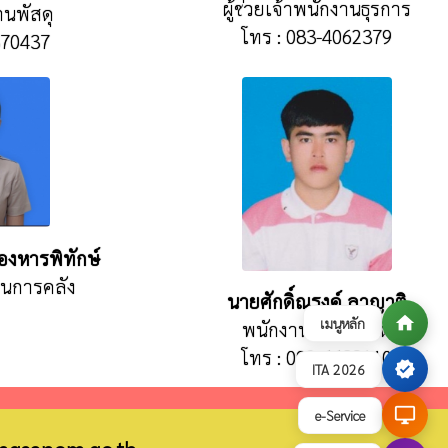
ผู้ช่วยเจ้าพนักงานธุรการ
านพัสดุ
โทร : 083-4062379
370437
งหารพิทักษ์
งานการคลัง
นายศักดิ์ณรงค์ ลาญาติ
home
เมนูหลัก
พนักงานขับรถยนต์
โทร : 092-6638110
verified
ITA 2026
desktop_windows
e-Service