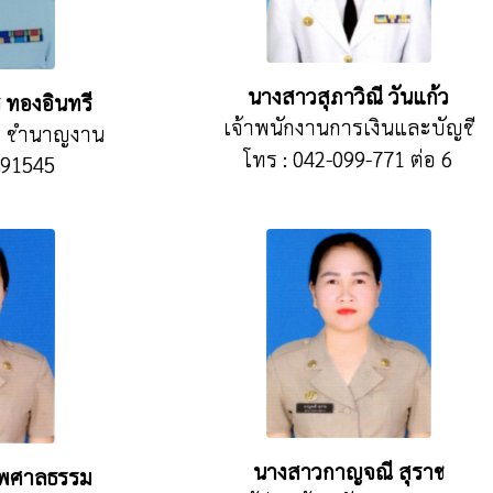
นางสาวสุภาวิณี วันแก้ว
ธ ทองอินทรี
เจ้าพนักงานการเงินและบัญชี
าร ชำนาญงาน
โทร : 042-099-771 ต่อ 6
891545
นางสาวกาญจณี สุราช
ไพศาลธรรม